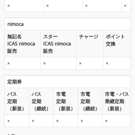
×
×
×
×
nimoca
無記名
スター
チャージ
ポイント
ICAS nimoca
ICAS nimoca
交換
販売
販売
×
×
×
×
定期券
バス
バス
市電
市電
市電・バス
定期
定期
定期
定期
乗継定期
（新規）
（継続）
（新規）
（継続）
（新規）
×
×
×
×
×