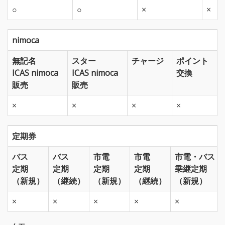
○
○
×
×
nimoca
無記名
スター
チャージ
ポイント
ICAS nimoca
ICAS nimoca
交換
販売
販売
×
×
×
×
定期券
バス
バス
市電
市電
市電・バス
定期
定期
定期
定期
乗継定期
（新規）
（継続）
（新規）
（継続）
（新規）
×
×
×
×
×