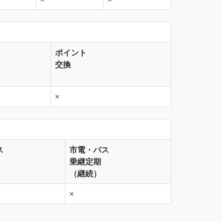
ポイント
交換
×
ス
市電・バス
乗継定期
（継続）
×