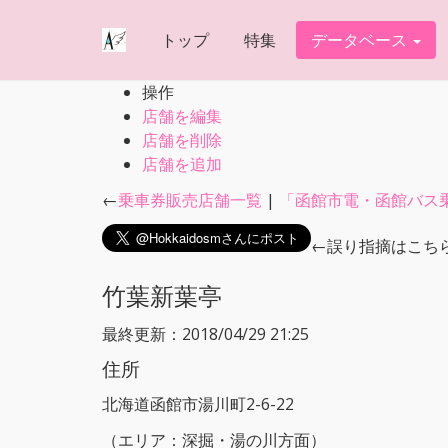
トップ
特集
データベース
操作
店舗を編集
店舗を削除
店舗を追加
←
乗車券販売店舗一覧
|
「函館市電・函館バス
←誤り指摘はこち
竹葉新葉亭
最終更新：2018/04/29 21:25
住所
北海道函館市湯川町2-6-22
（エリア：深掘・湯の川方面）