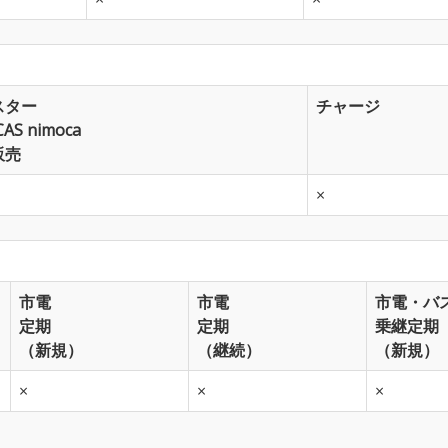
スター
チャージ
CAS nimoca
販売
×
市電
市電
市電・バ
定期
定期
乗継定期
（新規）
（継続）
（新規）
×
×
×